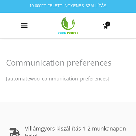
Skip
10.000FT FELETT INGYENES SZÁLLÍTÁS
to
content
0
Kosár
Communication preferences
[automatewoo_communication_preferences]
Villámgyors kiszállítás 1-2 munkanapon