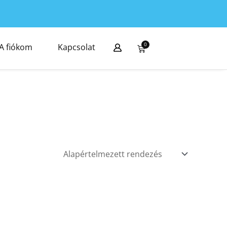
0
A fiókom
Kapcsolat
Kosár