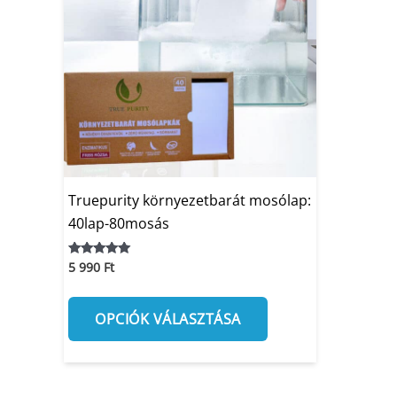
több
variációja
van.
A
változatok
a
termékoldalon
választhatók
ki
Truepurity környezetbarát mosólap:
40lap-80mosás
5 990
Ft
Értékelés:
4.88
/ 5
OPCIÓK VÁLASZTÁSA