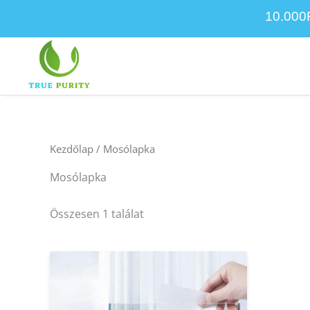
Skip
10.00
to
content
Kezdőlap
/ Mosólapka
Mosólapka
Összesen 1 találat
Ennek
a
terméknek